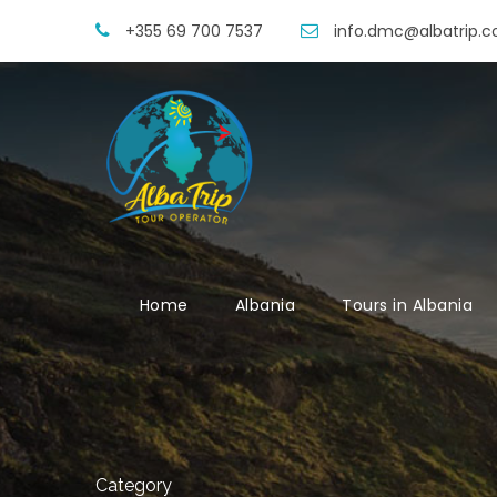
+355 69 700 7537
info.dmc@albatrip.
Home
Albania
Tours in Albania
Category