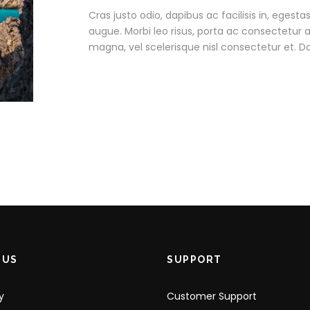
Cras justo odio, dapibus ac facilisis in, egesta
augue. Morbi leo risus, porta ac consectetur
magna, vel scelerisque nisl consectetur et. D
 US
SUPPORT
y
Customer Support